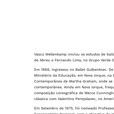
Vasco Wellenkamp iniciou os estudos de bai
de Abreu e Fernando Lima, no Grupo Verde G
Em 1968, ingressou no Ballet Gulbenkian. De 
Ministério da Educação, em Nova Iorque, na
Contemporânea de Martha Graham, onde se
contemporânea. Ainda em Nova Iorque, freq
composição coreográfica de Merce Cunningh
clássica com Valentina Pereyslavec, no Ameri
Em Setembro de 1975, foi nomeado Professo
Conservatório Nacional, com o objectivo de i