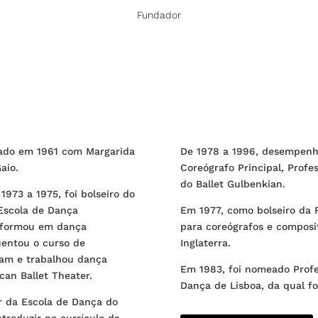
Fundador
lado em 1961 com Margarida
De 1978 a 1996, desempenh
aio.
Coreógrafo Principal, Prof
do Ballet Gulbenkian.
1973 a 1975, foi bolseiro do
 Escola de Dança
Em 1977, como bolseiro da 
 formou em dança
para coreógrafos e composi
uentou o curso de
Inglaterra.
am e trabalhou dança
Em 1983, foi nomeado Profe
can Ballet Theater.
Dança de Lisboa, da qual fo
r da Escola de Dança do
ntroduzir no currículo da