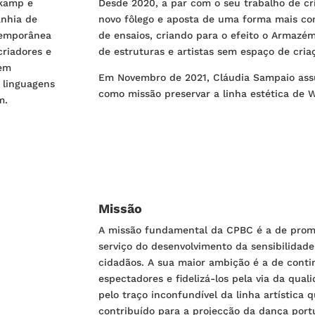
nkamp e
Desde 2020, a par com o seu trabalho de cria
nhia de
novo fôlego e aposta de uma forma mais con
ntemporânea
de ensaios, criando para o efeito o Armazém
 criadores e
de estruturas e artistas sem espaço de criac
sem
Em Novembro de 2021, Cláudia Sampaio assu
 linguagens
como missão preservar a linha estética de W
m.
Missão
A missão fundamental da CPBC é a de prom
serviço do desenvolvimento da sensibilidad
cidadãos. A sua maior ambição é a de conti
espectadores e fidelizá-los pela via da qua
pelo traço inconfundível da linha artística
contribuído para a projecção da dança por