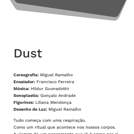
Dust
Coreografia:
Miguel Ramalho
Ensaiador:
Francisco Ferreira
Música:
Hildur Guonadottir
Sonoplastia:
Gonçalo Andrade
Figurinos:
Liliana Mendonça
Desenho de Luz:
Miguel Ramalho
Tudo começa com uma respiração.
Como um ritual que acontece nos nossos corpos.
A viagem de um pensamento que já é corpo por si