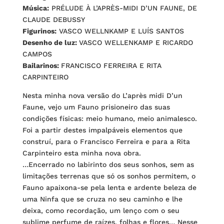
Música:
PRÉLUDE À L’APRÈS-MIDI D’UN FAUNE, DE
CLAUDE DEBUSSY
Figurinos:
VASCO WELLNKAMP E LUÍS SANTOS
Desenho de luz:
VASCO WELLENKAMP E RICARDO
CAMPOS
Bailarinos:
FRANCISCO FERREIRA E RITA
CARPINTEIRO
Nesta minha nova versão do L’après midi D’un
Faune, vejo um Fauno prisioneiro das suas
condições físicas: meio humano, meio animalesco.
Foi a partir destes impalpáveis elementos que
construí, para o Francisco Ferreira e para a Rita
Carpinteiro esta minha nova obra.
…Encerrado no labirinto dos seus sonhos, sem as
limitações terrenas que só os sonhos permitem, o
Fauno apaixona-se pela lenta e ardente beleza de
uma Ninfa que se cruza no seu caminho e lhe
deixa, como recordação, um lenço com o seu
sublime perfume de raízes, folhas e flores… Nesse