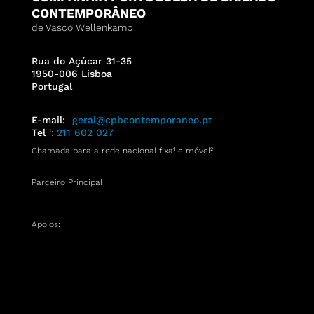
CONTEMPORÂNEO
de Vasco Wellenkamp
Rua do Açúcar 31-35
1950-006 Lisboa
Portugal
E-mail:
geral@cpbcontemporaneo.pt
Tel
¹:
211 602 027
Chamada para a rede nacional fixa¹ e móvel
².
Parceiro Principal
Apoios: