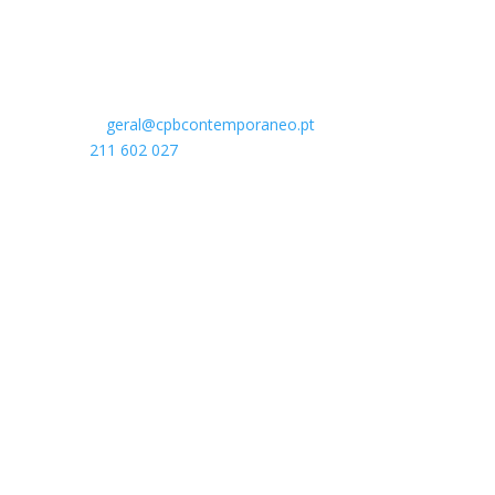
Rua do Açúcar 31-35
1950-006 Lisboa
Portugal
E-mail:
geral@cpbcontemporaneo.pt
Tel
¹:
211 602 027
Chamada para a rede nacional fixa¹ e móvel
².
Parceiro Principal
Apoios: