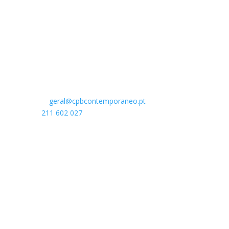
de Vasco Wellenkamp
Rua do Açúcar 31-35
1950-006 Lisboa
Portugal
E-mail:
geral@cpbcontemporaneo.pt
Tel
¹:
211 602 027
Chamada para a rede nacional fixa¹ e móvel
².
Parceiro Principal
Apoios: