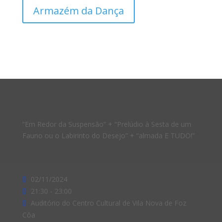
Armazém da Dança
“Em Redor da Suspensão” + “Prelúdio à Sesta de um
Fauno ou o Labirinto do Desejo” + “almada E TUDO!”
02/11/2024
21:30 - 23:00
Auditório do Centro Cultural de Vila Nova de Foz
Côa