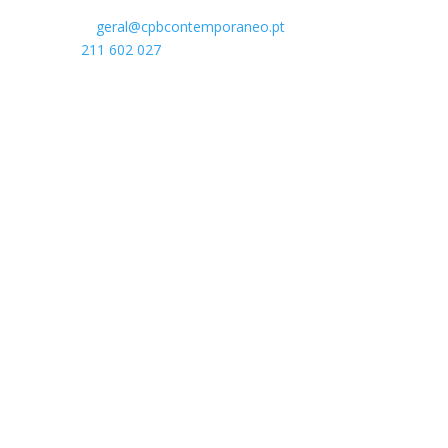
E-mail:
geral@cpbcontemporaneo.pt
Tel
¹:
211 602 027
Chamada para a rede nacional fixa¹ e móvel
².
Parceiro Principal
Apoios: