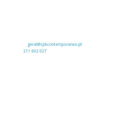
de Vasco Wellenkamp
Rua do Açúcar 31-35
1950-006 Lisboa
Portugal
E-mail:
geral@cpbcontemporaneo.pt
Tel
¹:
211 602 027
Chamada para a rede nacional fixa¹ e móvel
².
Parceiro Principal
Apoios: