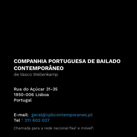
COMPANHIA PORTUGUESA DE BAILADO
CONTEMPORÂNEO
de Vasco Wellenkamp
Rua do Açúcar 31-35
1950-006 Lisboa
Portugal
E-mail:
geral@cpbcontemporaneo.pt
Tel
¹:
211 602 027
Chamada para a rede nacional fixa¹ e móvel
².