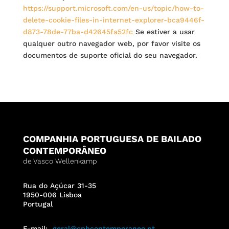
https://support.microsoft.com/en-us/topic/how-to-
delete-cookie-files-in-internet-explorer-bca9446f-
d873-78de-77ba-d42645fa52fc
Se estiver a usar
qualquer outro navegador web, por favor visite os
documentos de suporte oficial do seu navegador.
COMPANHIA PORTUGUESA DE BAILADO
CONTEMPORÂNEO
de Vasco Wellenkamp
Rua do Açúcar 31-35
1950-006 Lisboa
Portugal
E-mail:
geral@cpbcontemporaneo.pt