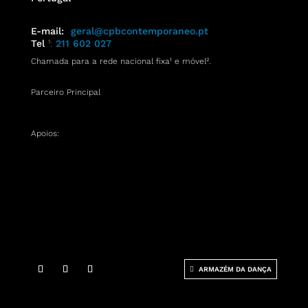
E-mail:
geral@cpbcontemporaneo.pt
Tel
¹:
211 602 027
Chamada para a rede nacional fixa¹ e móvel
².
Parceiro Principal
Apoios:
ARMAZÉM DA DANÇA